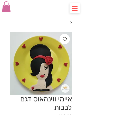
איימי ווינהאוס דגם
לבבות