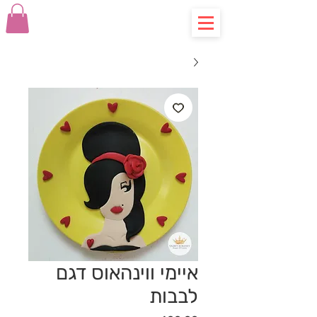
איימי ווינהאוס דגם
לבבות