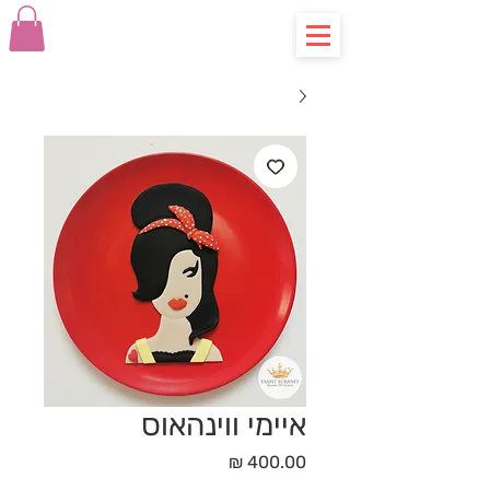
איימי ווינהאוס
מחיר