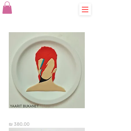
דייויד בואי
מחיר