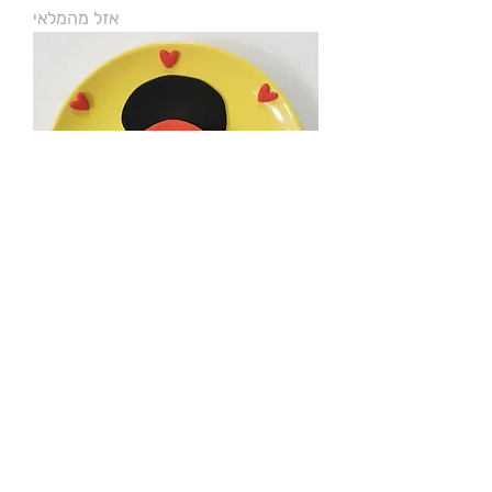
אזל מהמלאי
איימי ווינהאוס דגם לבבות
מחיר